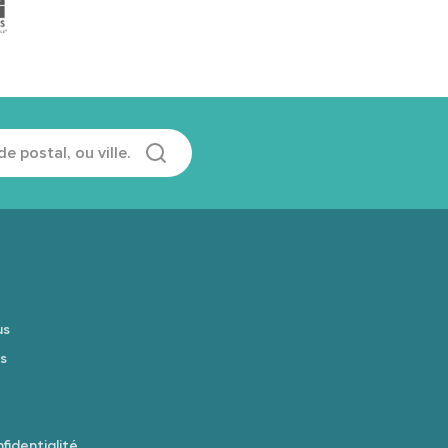
us
s
fidentialité