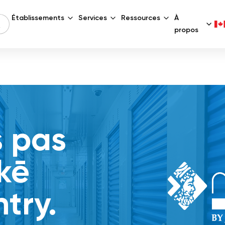
Établissements
Services
Ressources
À
propos
s pas
kē
try.