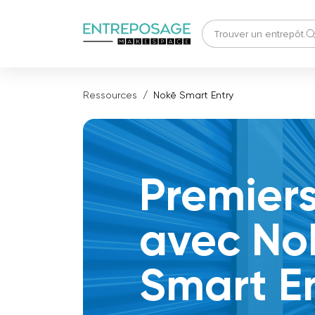
Ressources
Nokē Smart Entry
Premier
avec No
Smart En