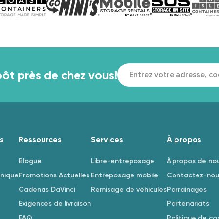
pôt près de chez vous!
s
Ressources
Services
À propos
Blogue
Libre-entreposage
À propos de no
nnique
Promotions Actuelles
Entreposage mobile
Contactez-nou
Cadenas DaVinci
Remisage de véhicules
Parrainages
Exigences de livraison
Partenariats
FAQ
Politique de con